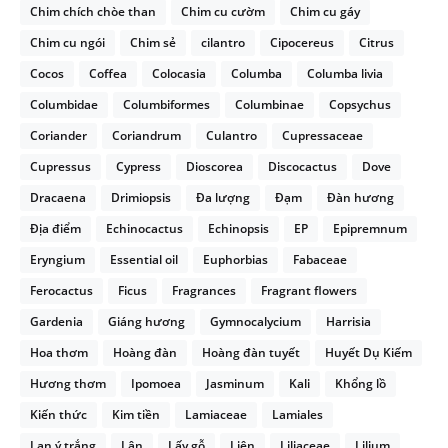
Chim chích chòe than
Chim cu cườm
Chim cu gáy
Chim cu ngói
Chim sẻ
cilantro
Cipocereus
Citrus
Cocos
Coffea
Colocasia
Columba
Columba livia
Columbidae
Columbiformes
Columbinae
Copsychus
Coriander
Coriandrum
Culantro
Cupressaceae
Cupressus
Cypress
Dioscorea
Discocactus
Dove
Dracaena
Drimiopsis
Đa lượng
Đạm
Đàn hương
Địa điểm
Echinocactus
Echinopsis
EP
Epipremnum
Eryngium
Essential oil
Euphorbias
Fabaceae
Ferocactus
Ficus
Fragrances
Fragrant flowers
Gardenia
Giáng hương
Gymnocalycium
Harrisia
Hoa thơm
Hoàng đàn
Hoàng đàn tuyết
Huyết Dụ Kiếm
Hương thơm
Ipomoea
Jasminum
Kali
Khổng lồ
Kiến thức
Kim tiền
Lamiaceae
Lamiales
Lan ý trắng
Lân
Lấy gỗ
Liên
Liliaceae
Lilium