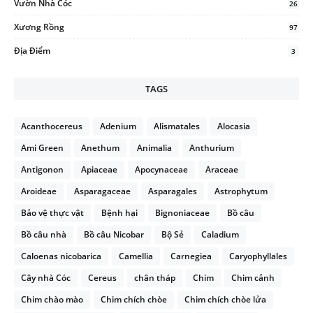
Vườn Nhà Cóc
26
Xương Rồng
97
Địa Điểm
3
TAGS
Acanthocereus
Adenium
Alismatales
Alocasia
Ami Green
Anethum
Animalia
Anthurium
Antigonon
Apiaceae
Apocynaceae
Araceae
Aroideae
Asparagaceae
Asparagales
Astrophytum
Bảo vệ thực vật
Bệnh hại
Bignoniaceae
Bồ câu
Bồ câu nhà
Bồ câu Nicobar
Bộ Sẻ
Caladium
Caloenas nicobarica
Camellia
Carnegiea
Caryophyllales
Cây nhà Cóc
Cereus
chân tháp
Chim
Chim cảnh
Chim chào mào
Chim chích chòe
Chim chích chòe lửa