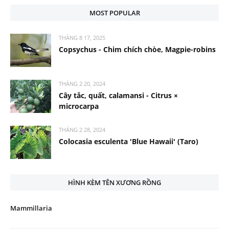
MOST POPULAR
THÁNG 8 17, 2025
Copsychus - Chim chích chòe, Magpie-robins
THÁNG 2 20, 2024
Cây tắc, quất, calamansi - Citrus ×
microcarpa
THÁNG 2 28, 2024
Colocasia esculenta 'Blue Hawaii' (Taro)
HÌNH KÈM TÊN XƯƠNG RỒNG
Mammillaria