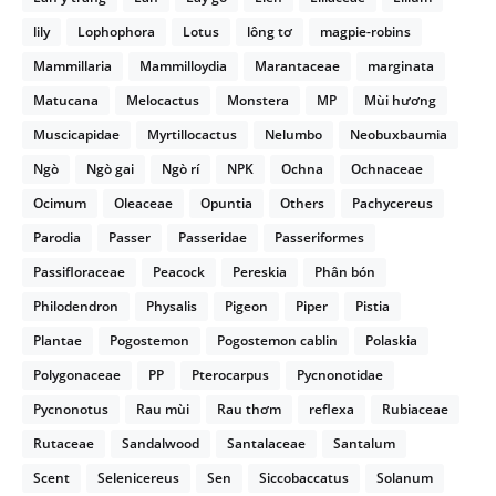
lily
Lophophora
Lotus
lông tơ
magpie-robins
Mammillaria
Mammilloydia
Marantaceae
marginata
Matucana
Melocactus
Monstera
MP
Mùi hương
Muscicapidae
Myrtillocactus
Nelumbo
Neobuxbaumia
Ngò
Ngò gai
Ngò rí
NPK
Ochna
Ochnaceae
Ocimum
Oleaceae
Opuntia
Others
Pachycereus
Parodia
Passer
Passeridae
Passeriformes
Passifloraceae
Peacock
Pereskia
Phân bón
Philodendron
Physalis
Pigeon
Piper
Pistia
Plantae
Pogostemon
Pogostemon cablin
Polaskia
Polygonaceae
PP
Pterocarpus
Pycnonotidae
Pycnonotus
Rau mùi
Rau thơm
reflexa
Rubiaceae
Rutaceae
Sandalwood
Santalaceae
Santalum
Scent
Selenicereus
Sen
Siccobaccatus
Solanum