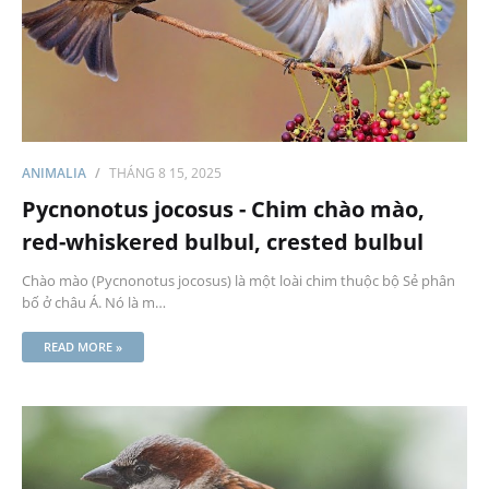
ANIMALIA
THÁNG 8 15, 2025
Pycnonotus jocosus - Chim chào mào,
red-whiskered bulbul, crested bulbul
Chào mào (Pycnonotus jocosus) là một loài chim thuộc bộ Sẻ phân
bố ở châu Á. Nó là m…
READ MORE »