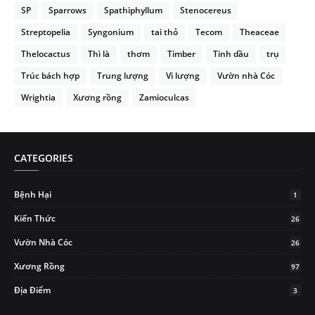
SP
Sparrows
Spathiphyllum
Stenocereus
Streptopelia
Syngonium
tai thỏ
Tecom
Theaceae
Thelocactus
Thì là
thơm
Timber
Tinh dầu
trụ
Trúc bách hợp
Trung lượng
Vi lượng
Vườn nhà Cóc
Wrightia
Xương rồng
Zamioculcas
CATEGORIES
Bệnh Hại
1
Kiến Thức
26
Vườn Nhà Cóc
26
Xương Rồng
97
Địa Điểm
3