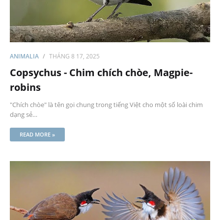
ANIMALIA
THÁNG 8 17, 2025
Copsychus - Chim chích chòe, Magpie-
robins
"Chích chòe" là tên gọi chung trong tiếng Việt cho một số loài chim
dạng sẻ…
READ MORE »