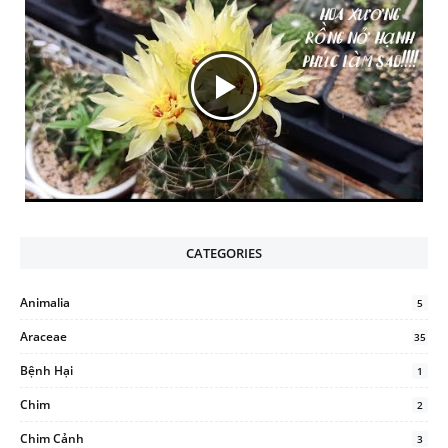
CATEGORIES
Animalia
5
Araceae
35
Bệnh Hại
1
Chim
2
Chim Cảnh
3