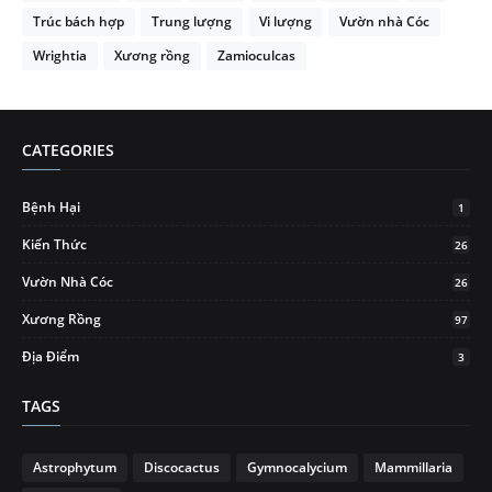
Trúc bách hợp
Trung lượng
Vi lượng
Vườn nhà Cóc
Wrightia
Xương rồng
Zamioculcas
CATEGORIES
Bệnh Hại
1
Kiến Thức
26
Vườn Nhà Cóc
26
Xương Rồng
97
Địa Điểm
3
TAGS
Astrophytum
Discocactus
Gymnocalycium
Mammillaria