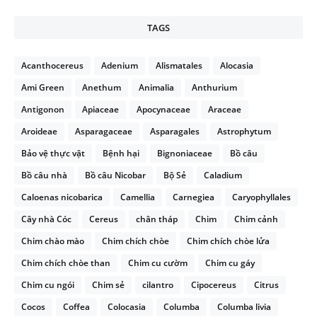
TAGS
Acanthocereus
Adenium
Alismatales
Alocasia
Ami Green
Anethum
Animalia
Anthurium
Antigonon
Apiaceae
Apocynaceae
Araceae
Aroideae
Asparagaceae
Asparagales
Astrophytum
Bảo vệ thực vật
Bệnh hại
Bignoniaceae
Bồ câu
Bồ câu nhà
Bồ câu Nicobar
Bộ Sẻ
Caladium
Caloenas nicobarica
Camellia
Carnegiea
Caryophyllales
Cây nhà Cóc
Cereus
chân tháp
Chim
Chim cảnh
Chim chào mào
Chim chích chòe
Chim chích chòe lửa
Chim chích chòe than
Chim cu cườm
Chim cu gáy
Chim cu ngói
Chim sẻ
cilantro
Cipocereus
Citrus
Cocos
Coffea
Colocasia
Columba
Columba livia