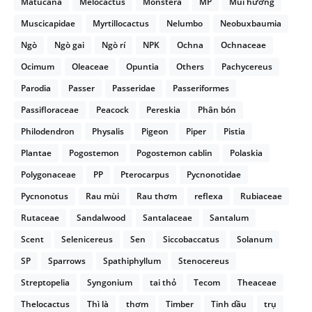
Matucana
Melocactus
Monstera
MP
Mùi hương
Muscicapidae
Myrtillocactus
Nelumbo
Neobuxbaumia
Ngò
Ngò gai
Ngò rí
NPK
Ochna
Ochnaceae
Ocimum
Oleaceae
Opuntia
Others
Pachycereus
Parodia
Passer
Passeridae
Passeriformes
Passifloraceae
Peacock
Pereskia
Phân bón
Philodendron
Physalis
Pigeon
Piper
Pistia
Plantae
Pogostemon
Pogostemon cablin
Polaskia
Polygonaceae
PP
Pterocarpus
Pycnonotidae
Pycnonotus
Rau mùi
Rau thơm
reflexa
Rubiaceae
Rutaceae
Sandalwood
Santalaceae
Santalum
Scent
Selenicereus
Sen
Siccobaccatus
Solanum
SP
Sparrows
Spathiphyllum
Stenocereus
Streptopelia
Syngonium
tai thỏ
Tecom
Theaceae
Thelocactus
Thì là
thơm
Timber
Tinh dầu
trụ