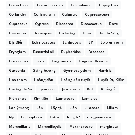
Columbidae
Columbiformes
Columbinae
Copsychus
Coriander
Coriandrum
Culantro
Cupressaceae
Cupressus
Cypress
Dioscorea
Discocactus
Dove
Dracaena
Drimiopsis
Đa lượng
Đạm
Đàn hương
Địa điểm
Echinocactus
Echinopsis
EP
Epipremnum
Eryngium
Essential oil
Euphorbias
Fabaceae
Ferocactus
Ficus
Fragrances
Fragrant flowers
Gardenia
Giáng hương
Gymnocalycium
Harrisia
Hoa thơm
Hoàng đàn
Hoàng đàn tuyết
Huyết Dụ Kiếm
Hương thơm
Ipomoea
Jasminum
Kali
Khổng lồ
Kiến thức
Kim tiền
Lamiaceae
Lamiales
Lan ý trắng
Lân
Lấy gỗ
Liên
Liliaceae
Lilium
lily
Lophophora
Lotus
lông tơ
magpie-robins
Mammillaria
Mammilloydia
Marantaceae
marginata