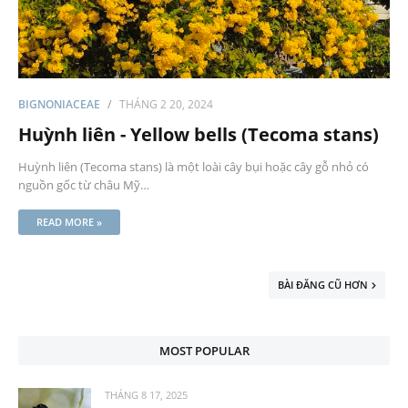
BIGNONIACEAE
THÁNG 2 20, 2024
Huỳnh liên - Yellow bells (Tecoma stans)
Huỳnh liên (Tecoma stans) là một loài cây bụi hoặc cây gỗ nhỏ có
nguồn gốc từ châu Mỹ…
READ MORE »
BÀI ĐĂNG CŨ HƠN
MOST POPULAR
THÁNG 8 17, 2025