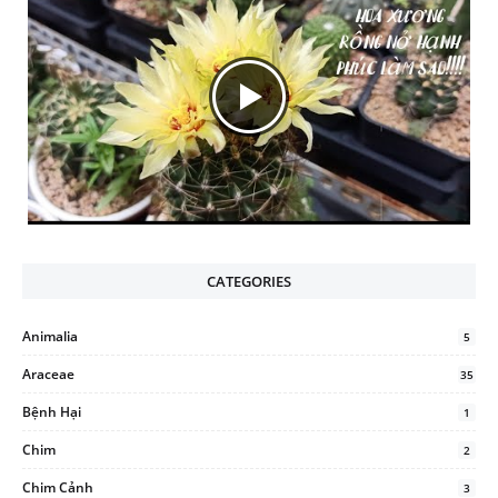
CATEGORIES
Animalia
5
Araceae
35
Bệnh Hại
1
Chim
2
Chim Cảnh
3