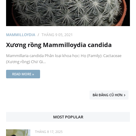
MAMMILLOYDIA
THÁNG 9 05, 2021
Xương rồng Mammilloydia candida
Mammillaria candida Phân loại khoa học: Họ (Family): Cactaceae
(Xương rồng) Chi/ Gi…
READ MORE »
BÀI ĐĂNG CŨ HƠN
MOST POPULAR
THÁNG 8 17, 2025