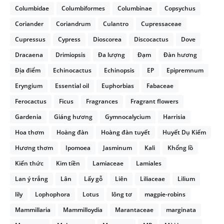
Columbidae
Columbiformes
Columbinae
Copsychus
Coriander
Coriandrum
Culantro
Cupressaceae
Cupressus
Cypress
Dioscorea
Discocactus
Dove
Dracaena
Drimiopsis
Đa lượng
Đạm
Đàn hương
Địa điểm
Echinocactus
Echinopsis
EP
Epipremnum
Eryngium
Essential oil
Euphorbias
Fabaceae
Ferocactus
Ficus
Fragrances
Fragrant flowers
Gardenia
Giáng hương
Gymnocalycium
Harrisia
Hoa thơm
Hoàng đàn
Hoàng đàn tuyết
Huyết Dụ Kiếm
Hương thơm
Ipomoea
Jasminum
Kali
Khổng lồ
Kiến thức
Kim tiền
Lamiaceae
Lamiales
Lan ý trắng
Lân
Lấy gỗ
Liên
Liliaceae
Lilium
lily
Lophophora
Lotus
lông tơ
magpie-robins
Mammillaria
Mammilloydia
Marantaceae
marginata