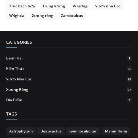
Trúc bách hợp
Trung lượng
Vi lượng
Vườn nhà Cóc
Wrightia
Xương rồng
Zamioculcas
CATEGORIES
Bệnh Hại
1
Kiến Thức
26
Vườn Nhà Cóc
26
Xương Rồng
97
Địa Điểm
3
TAGS
Astrophytum
Discocactus
Gymnocalycium
Mammillaria