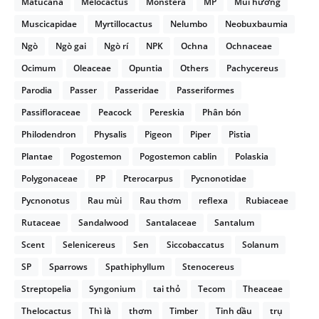
Matucana
Melocactus
Monstera
MP
Mùi hương
Muscicapidae
Myrtillocactus
Nelumbo
Neobuxbaumia
Ngò
Ngò gai
Ngò rí
NPK
Ochna
Ochnaceae
Ocimum
Oleaceae
Opuntia
Others
Pachycereus
Parodia
Passer
Passeridae
Passeriformes
Passifloraceae
Peacock
Pereskia
Phân bón
Philodendron
Physalis
Pigeon
Piper
Pistia
Plantae
Pogostemon
Pogostemon cablin
Polaskia
Polygonaceae
PP
Pterocarpus
Pycnonotidae
Pycnonotus
Rau mùi
Rau thơm
reflexa
Rubiaceae
Rutaceae
Sandalwood
Santalaceae
Santalum
Scent
Selenicereus
Sen
Siccobaccatus
Solanum
SP
Sparrows
Spathiphyllum
Stenocereus
Streptopelia
Syngonium
tai thỏ
Tecom
Theaceae
Thelocactus
Thì là
thơm
Timber
Tinh dầu
trụ