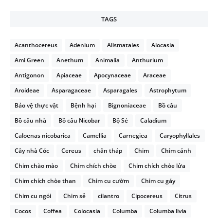
TAGS
Acanthocereus
Adenium
Alismatales
Alocasia
Ami Green
Anethum
Animalia
Anthurium
Antigonon
Apiaceae
Apocynaceae
Araceae
Aroideae
Asparagaceae
Asparagales
Astrophytum
Bảo vệ thực vật
Bệnh hại
Bignoniaceae
Bồ câu
Bồ câu nhà
Bồ câu Nicobar
Bộ Sẻ
Caladium
Caloenas nicobarica
Camellia
Carnegiea
Caryophyllales
Cây nhà Cóc
Cereus
chân tháp
Chim
Chim cảnh
Chim chào mào
Chim chích chòe
Chim chích chòe lửa
Chim chích chòe than
Chim cu cườm
Chim cu gáy
Chim cu ngói
Chim sẻ
cilantro
Cipocereus
Citrus
Cocos
Coffea
Colocasia
Columba
Columba livia