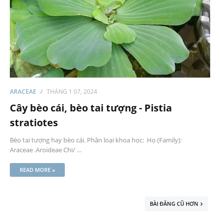
ARACEAE
THÁNG 1 07, 2024
Cây bèo cái, bèo tai tượng - Pistia
stratiotes
Bèo tai tượng hay bèo cái. Phân loại khoa học: Họ (Family):
Araceae .Aroideae Chi/ …
READ MORE »
BÀI ĐĂNG CŨ HƠN