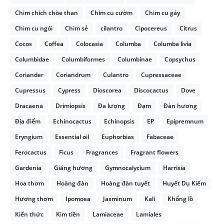
Chim chích chòe than
Chim cu cườm
Chim cu gáy
Chim cu ngói
Chim sẻ
cilantro
Cipocereus
Citrus
Cocos
Coffea
Colocasia
Columba
Columba livia
Columbidae
Columbiformes
Columbinae
Copsychus
Coriander
Coriandrum
Culantro
Cupressaceae
Cupressus
Cypress
Dioscorea
Discocactus
Dove
Dracaena
Drimiopsis
Đa lượng
Đạm
Đàn hương
Địa điểm
Echinocactus
Echinopsis
EP
Epipremnum
Eryngium
Essential oil
Euphorbias
Fabaceae
Ferocactus
Ficus
Fragrances
Fragrant flowers
Gardenia
Giáng hương
Gymnocalycium
Harrisia
Hoa thơm
Hoàng đàn
Hoàng đàn tuyết
Huyết Dụ Kiếm
Hương thơm
Ipomoea
Jasminum
Kali
Khổng lồ
Kiến thức
Kim tiền
Lamiaceae
Lamiales