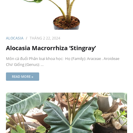
ALOCASIA
THÁNG 2 22, 2024
Alocasia Macrorrhiza ‘Stingray’
Môn cá đuối Phân loại khoa học: Họ (Family): Araceae . Aroideae
Chi/ Giống (Genus): …
READ MORE »