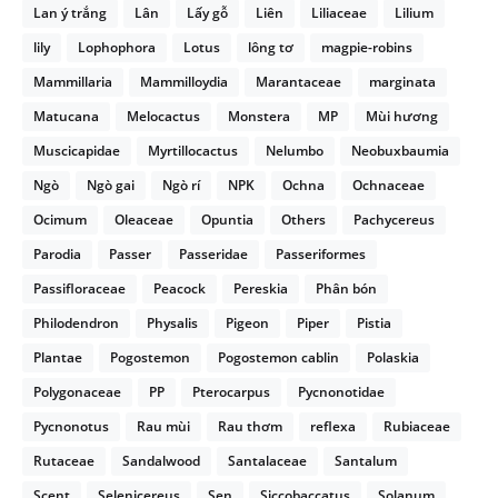
Lan ý trắng
Lân
Lấy gỗ
Liên
Liliaceae
Lilium
lily
Lophophora
Lotus
lông tơ
magpie-robins
Mammillaria
Mammilloydia
Marantaceae
marginata
Matucana
Melocactus
Monstera
MP
Mùi hương
Muscicapidae
Myrtillocactus
Nelumbo
Neobuxbaumia
Ngò
Ngò gai
Ngò rí
NPK
Ochna
Ochnaceae
Ocimum
Oleaceae
Opuntia
Others
Pachycereus
Parodia
Passer
Passeridae
Passeriformes
Passifloraceae
Peacock
Pereskia
Phân bón
Philodendron
Physalis
Pigeon
Piper
Pistia
Plantae
Pogostemon
Pogostemon cablin
Polaskia
Polygonaceae
PP
Pterocarpus
Pycnonotidae
Pycnonotus
Rau mùi
Rau thơm
reflexa
Rubiaceae
Rutaceae
Sandalwood
Santalaceae
Santalum
Scent
Selenicereus
Sen
Siccobaccatus
Solanum