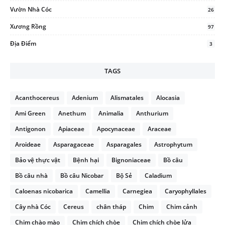
Vườn Nhà Cóc
26
Xương Rồng
97
Địa Điểm
3
TAGS
Acanthocereus
Adenium
Alismatales
Alocasia
Ami Green
Anethum
Animalia
Anthurium
Antigonon
Apiaceae
Apocynaceae
Araceae
Aroideae
Asparagaceae
Asparagales
Astrophytum
Bảo vệ thực vật
Bệnh hại
Bignoniaceae
Bồ câu
Bồ câu nhà
Bồ câu Nicobar
Bộ Sẻ
Caladium
Caloenas nicobarica
Camellia
Carnegiea
Caryophyllales
Cây nhà Cóc
Cereus
chân tháp
Chim
Chim cảnh
Chim chào mào
Chim chích chòe
Chim chích chòe lửa