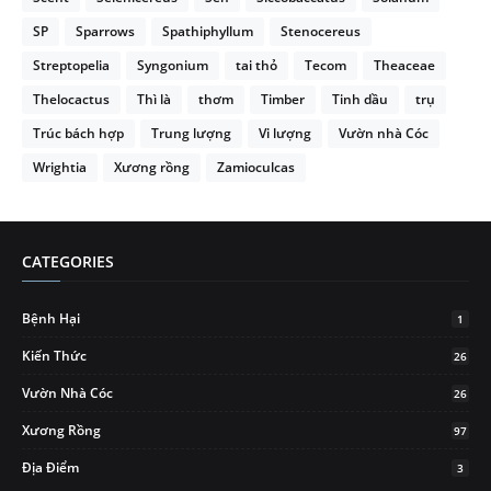
SP
Sparrows
Spathiphyllum
Stenocereus
Streptopelia
Syngonium
tai thỏ
Tecom
Theaceae
Thelocactus
Thì là
thơm
Timber
Tinh dầu
trụ
Trúc bách hợp
Trung lượng
Vi lượng
Vườn nhà Cóc
Wrightia
Xương rồng
Zamioculcas
CATEGORIES
Bệnh Hại
1
Kiến Thức
26
Vườn Nhà Cóc
26
Xương Rồng
97
Địa Điểm
3