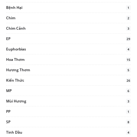
Bệnh Hại
1
Chim
2
Chim Cảnh
3
EP
29
Euphorbias
4
Hoa Thơm
15
Hương Thơm
5
Kiến Thức
26
MP
6
Mùi Hương
3
PP
1
SP
8
Tinh Dầu
4