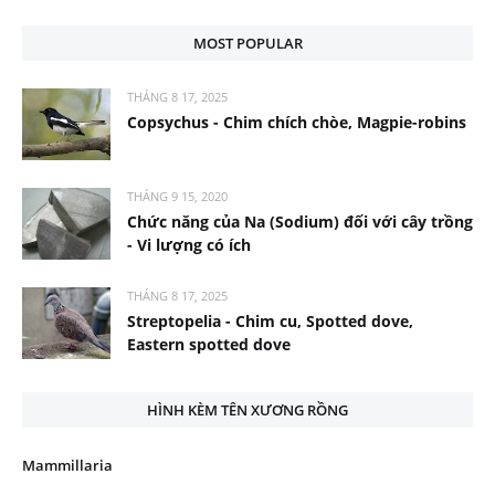
MOST POPULAR
THÁNG 8 17, 2025
Copsychus - Chim chích chòe, Magpie-robins
THÁNG 9 15, 2020
Chức năng của Na (Sodium) đối với cây trồng
- Vi lượng có ích
THÁNG 8 17, 2025
Streptopelia - Chim cu, Spotted dove,
Eastern spotted dove
HÌNH KÈM TÊN XƯƠNG RỒNG
Mammillaria